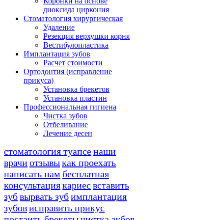
Коронки на основе
диоксида циркония
Стоматология хирургическая
Удаление
Резекция верхушки корня
Вестибулопластика
Имплантация зубов
Расчет стоимости
Ортодонтия (исправление
прикуса)
Установка брекетов
Установка пластин
Профессиональная гигиена
Чистка зубов
Отбеливание
Лечение десен
стоматология туапсе
наши
врачи
отзывы
как проехать
написать нам
бесплатная
консультация
кариес
вставить
зуб
вырвать зуб
имплантация
зубов
исправить прикус
постаить брекеты
чистка зубов