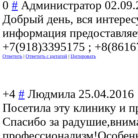
0
#
Администратор
02.09.
Добрый день, вся интере
информация предоставляет
+7(918)3395175 ; +8(8616
Ответить
|
Ответить с цитатой
|
Цитировать
+4
#
Людмила
25.04.2016
Посетила эту клинику и пр
Спасиб
о за радушие,вним
профессионализм
!Особен