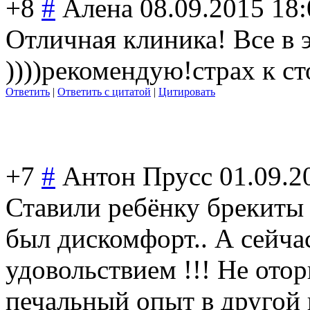
+8
#
Алена
08.09.2015 18:
Отличная клиника! Все в 
))))рекомендую!
страх к с
Ответить
|
Ответить с цитатой
|
Цитировать
+7
#
Антон Прусс
01.09.2
Ставили ребёнку брекиты 
был дискомфорт.. А сейча
удовольствием !!! Не отор
печальный опыт в другой 